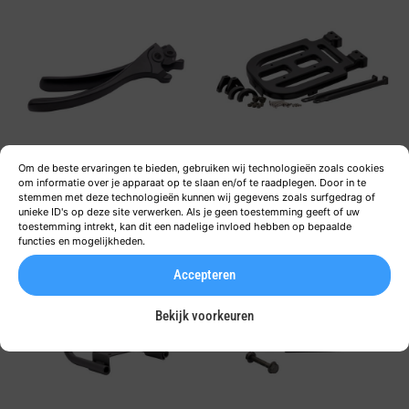
REMHENDEL VOOR LOS –
BAGAGEDRAGER
Om de beste ervaringen te bieden, gebruiken wij technologieën zoals cookies
om informatie over je apparaat op te slaan en/of te raadplegen. Door in te
RECHTS
€
75,00
stemmen met deze technologieën kunnen wij gegevens zoals surfgedrag of
INCL. 21% BTW
unieke ID's op deze site verwerken. Als je geen toestemming geeft of uw
€
22,00
INCL. 21% BTW
toestemming intrekt, kan dit een nadelige invloed hebben op bepaalde
functies en mogelijkheden.
Accepteren
Bekijk voorkeuren